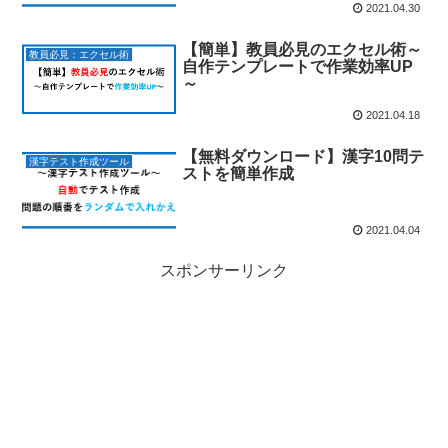
2021.04.30
【簡単】教員必見のエクセル術～
教員必見：エクセル術
自作テンプレートで作業効率UP
～
2021.04.18
【無料ダウンロード】漢字10問テ
漢字テスト作成ツール
ストを簡単作成
2021.04.04
スポンサーリンク